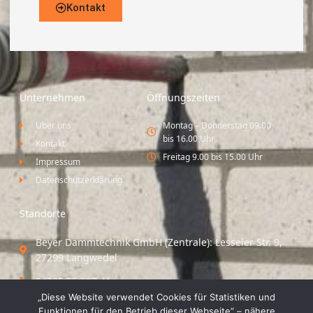
Kontakt
Unternehmen
Öffnungszeiten
Über uns
Montag – Donnerstag 09.00
bis 16.00 Uhr
Kontakt
Freitag 9.00 bis 15.00 Uhr
Impressum
Datenschutzerklärung
Standorte
Beyer Dämmtechnik GmbH (Zentrale): Lesseler Str. 9,
27299 Langwedel
04235 55 297 41
„Diese Website verwendet Cookies für Statistiken und
Standort Vechta / Minden: Osloer Straße 21 49377
Funktionen für den Betrieb dieser Webseite“ – nähere