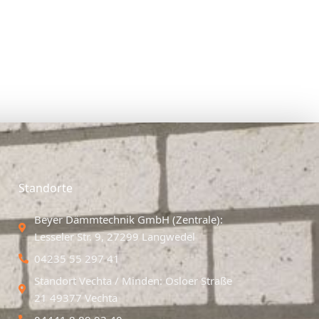
Standorte
Beyer Dämmtechnik GmbH (Zentrale):
Lesseler Str. 9, 27299 Langwedel
04235 55 297 41
Standort Vechta / Minden: Osloer Straße
21 49377 Vechta