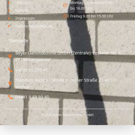
Über uns
Montag – Donnerstag 09.00
bis 16.00 Uhr
Kontakt
Freitag 9.00 bis 15.00 Uhr
Impressum
Datenschutzerklärung
Standorte
Beyer Dämmtechnik GmbH (Zentrale): Lesseler Str. 9,
27299 Langwedel
04235 55 297 41
Standort Vechta / Minden: Osloer Straße 21 49377
Vechta
04441 8 89 93 40
© 2026 Beyer Dämmtechnik GmbH