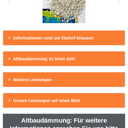
Informationen rund um Elsdorf Ahausen
Altbaudämmung: Es lohnt sich!
Weitere Leistungen
Unsere Leistungen auf einen Blick
Altbaudämmung: Für weitere