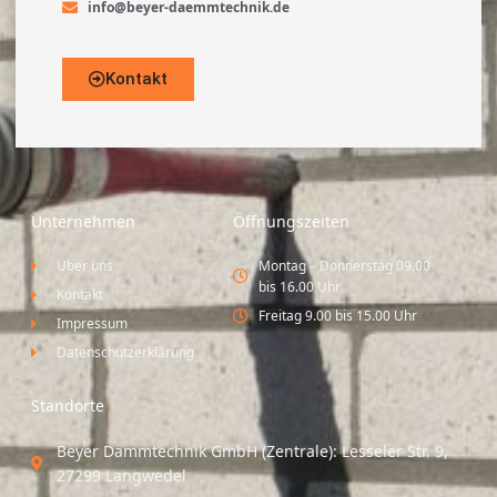
info@beyer-daemmtechnik.de
Kontakt
Unternehmen
Öffnungszeiten
Über uns
Montag – Donnerstag 09.00
bis 16.00 Uhr
Kontakt
Freitag 9.00 bis 15.00 Uhr
Impressum
Datenschutzerklärung
Standorte
Beyer Dämmtechnik GmbH (Zentrale): Lesseler Str. 9,
27299 Langwedel