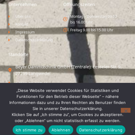
Unternehmen
Öffnungszeiten
Über uns
Montag – Donnerstag 09.00
bis 16.00 Uhr
Kontakt
Freitag 9.00 bis 15.00 Uhr
Impressum
Datenschutzerklärung
Standorte
Beyer Dämmtechnik GmbH (Zentrale): Lesseler Str. 9,
27299 Langwedel
04235 55 297 41
„Diese Website verwendet Cookies für Statistiken und
Standort Vechta / Minden: Osloer Straße 21 49377
Funktionen für den Betrieb dieser Webseite“ – nähere
Vechta
Informationen dazu und zu Ihren Rechten als Benutzer finden
Sie in unserer Datenschutzerklärung.
04441 8 89 93 40
Klicken Sie auf „Ich stimme zu“, um Cookies zu akzeptieren.
oder „Ablehnen“ um nicht statistisch erfasst zu werden.
© 2026 Beyer Dämmtechnik GmbH
Ich stimme zu
Ablehnen
Datenschutzerklärung