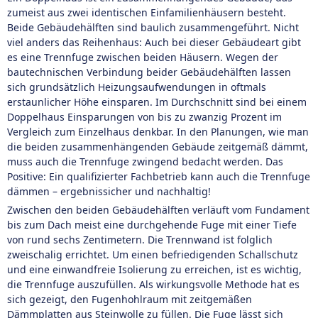
zumeist aus zwei identischen Einfamilienhäusern besteht.
Beide Gebäudehälften sind baulich zusammengeführt. Nicht
viel anders das Reihenhaus: Auch bei dieser Gebäudeart gibt
es eine Trennfuge zwischen beiden Häusern. Wegen der
bautechnischen Verbindung beider Gebäudehälften lassen
sich grundsätzlich Heizungsaufwendungen in oftmals
erstaunlicher Höhe einsparen. Im Durchschnitt sind bei einem
Doppelhaus Einsparungen von bis zu zwanzig Prozent im
Vergleich zum Einzelhaus denkbar. In den Planungen, wie man
die beiden zusammenhängenden Gebäude zeitgemäß dämmt,
muss auch die Trennfuge zwingend bedacht werden. Das
Positive: Ein qualifizierter Fachbetrieb kann auch die Trennfuge
dämmen – ergebnissicher und nachhaltig!
Zwischen den beiden Gebäudehälften verläuft vom Fundament
bis zum Dach meist eine durchgehende Fuge mit einer Tiefe
von rund sechs Zentimetern. Die Trennwand ist folglich
zweischalig errichtet. Um einen befriedigenden Schallschutz
und eine einwandfreie Isolierung zu erreichen, ist es wichtig,
die Trennfuge auszufüllen. Als wirkungsvolle Methode hat es
sich gezeigt, den Fugenhohlraum mit zeitgemäßen
Dämmplatten aus Steinwolle zu füllen. Die Fuge lässt sich