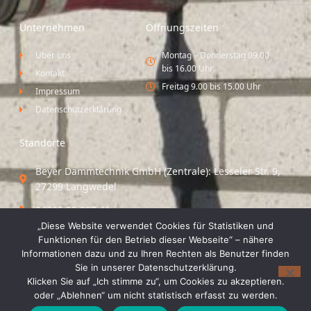
Unternehmen
Öffnungszeiten
Über uns
Montag – Donnerstag 09.00
bis 16.00 Uhr
Kontakt
Freitag 9.00 bis 15.00 Uhr
Impressum
Datenschutzerklärung
Standorte
Beyer Dämmtechnik GmbH (Zentrale): Lesseler Str. 9,
27299 Langwedel
04235 55 297 41
„Diese Website verwendet Cookies für Statistiken und
Standort Vechta / Minden: Osloer Straße 21 49377
Funktionen für den Betrieb dieser Webseite“ – nähere
Vechta
Informationen dazu und zu Ihren Rechten als Benutzer finden
Sie in unserer Datenschutzerklärung.
04441 8 89 93 40
Klicken Sie auf „Ich stimme zu“, um Cookies zu akzeptieren.
oder „Ablehnen“ um nicht statistisch erfasst zu werden.