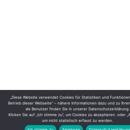
„Diese Website verwendet Cookies für Statistiken und Funktionen
Betrieb dieser Webseite“ – nähere Informationen dazu und zu Ihre
als Benutzer finden Sie in unserer Datenschutzerklärung.
Klicken Sie auf „Ich stimme zu“, um Cookies zu akzeptieren. oder 
um nicht statistisch erfasst zu werden.
Ich stimme zu
Ablehnen
Datenschutzerklärun