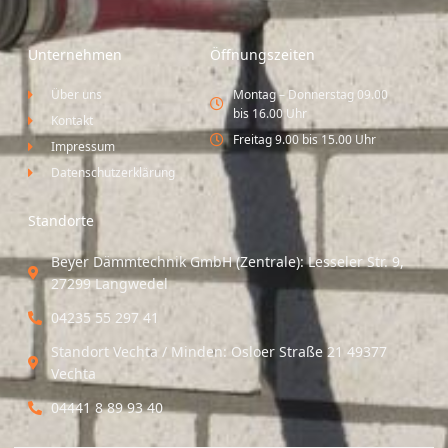
Unternehmen
Öffnungszeiten
Über uns
Montag – Donnerstag 09.00
bis 16.00 Uhr
Kontakt
Freitag 9.00 bis 15.00 Uhr
Impressum
Datenschutzerklärung
Standorte
Beyer Dämmtechnik GmbH (Zentrale): Lesseler Str. 9,
27299 Langwedel
04235 55 297 41
Standort Vechta / Minden: Osloer Straße 21 49377
Vechta
04441 8 89 93 40